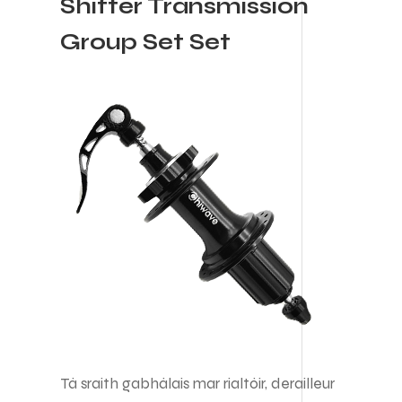
Shifter Transmission
Group Set Set
Tá sraith gabhálais mar rialtóir, derailleur