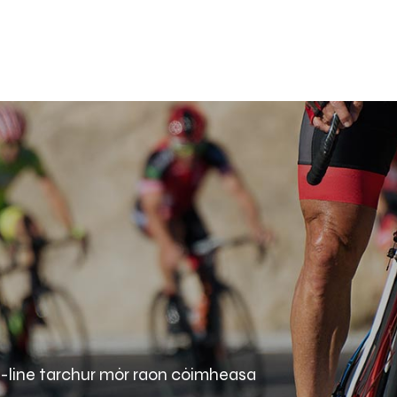
n-líne tarchur mór raon cóimheasa