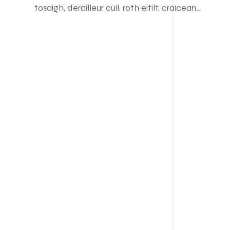
tosaigh, derailleur cúil, roth eitilt, craiceann
acast...