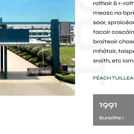
rothair & r-ro
measc na bprío
saor, sproicé
tacair coscáin
braiteoir chasm
mhótair, tais
sraith, etc io
FÉACH TUILLE
1991
Bunaithe i