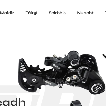
Maidir
Táirgí
Seirbhís
Nuacht
geadh