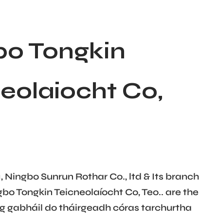
bo Tongkin
eolaíocht Co,
1, Ningbo Sunrun Rothar Co., ltd & Its branch
o Tongkin Teicneolaíocht Co, Teo.. are the
ag gabháil do tháirgeadh
córas tarchurtha