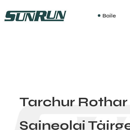
Baile
Tarchur Rothar
Saineolaí Táir