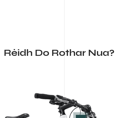
geata a úsáidte...