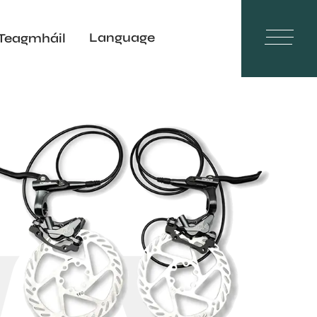
Language
Teagmháil