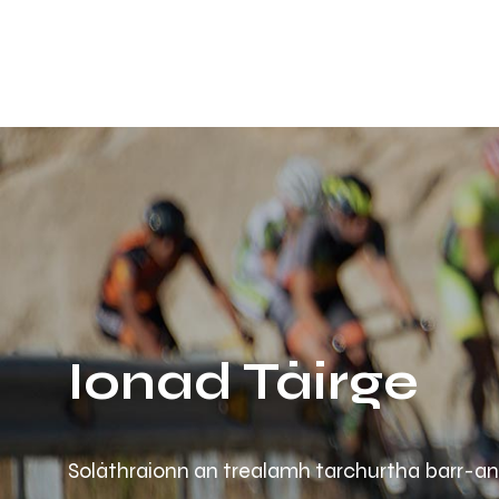
Ionad Táirge
Soláthraíonn an trealamh tarchurtha barr-a