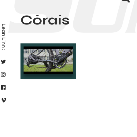
Córais
Lean Linn