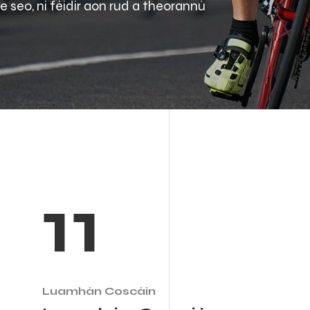
e seo, ní féidir aon rud a theorannú
11
Luamhán Coscáin