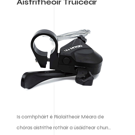
Aistritheoir Truicear
Is comhpháirt é Rialaitheoir Méara de
chóras aistrithe rothair a úsáidtear chun