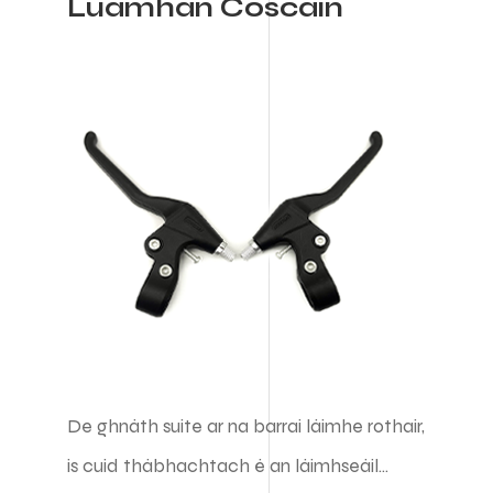
Luamhán Coscáin
De ghnáth suite ar na barraí láimhe rothair,
is cuid thábhachtach é an láimhseáil