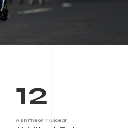
12
Aistritheoir Truicear