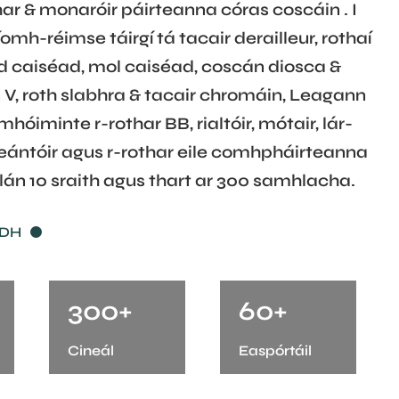
thar & monaróir páirteanna córas coscáin
. I
mh-réimse táirgí tá tacair derailleur, rothaí
ad caiséad, mol caiséad, coscán diosca &
 V, roth slabhra & tacair chromáin, Leagann
hóiminte r-rothar BB, rialtóir, mótair, lár-
peántóir agus r-rothar eile comhpháirteanna
mlán 10 sraith agus thart ar 300 samhlacha.
ADH
300
+
60
+
Cineál
Easpórtáil