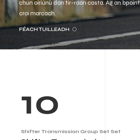
chun oiriúnú don tír-raon casta. Ag an bpoint
croí marcach.
FÉACH TUILLEADH
10
Shifter Transmission Group Set Set