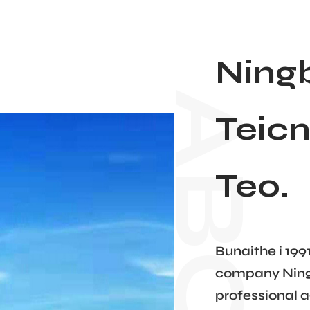
Ning
Teicn
Teo.
Bunaithe i 199
company Ningb
professional 